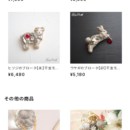
繡】
ヒツジのブローチ【未】干支モチ
ウサギのブローチ【卯】干支モチ
ーフ・誕生日ギフトや還暦祝いに
ーフ・誕生日ギフトや還暦祝いに
¥6,480
¥5,180
その他の商品