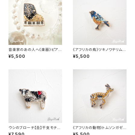
音楽家のあの人へ《楽器》ピアノ
《アフリカの鳥》ツキノワテリムク
のブローチ【オートクチュール刺
のブローチ【オートクチュール刺
¥5,500
¥5,500
繡】
繡】
ウシのブローチ【丑】干支モチー
《アフリカの動物》トムソンガゼル
フ・誕生日ギフトや還暦祝いに
のブローチ【オートクチュール刺
¥7,590
¥5,500