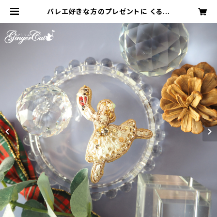
バレエ好きな方のプレゼントに くるみ
割り人形とクララのブローチ【オート
クチュール刺繡】 | アトリエ Ginger
Cat